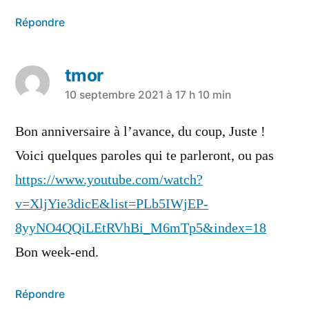
Répondre
tmor
a
10 septembre 2021 à 17 h 10 min
dit :
Bon anniversaire à l’avance, du coup, Juste !
Voici quelques paroles qui te parleront, ou pas
https://www.youtube.com/watch?
v=XljYie3dicE&list=PLb5IWjEP-
8yyNO4QQiLEtRVhBi_M6mTp5&index=18
Bon week-end.
Répondre