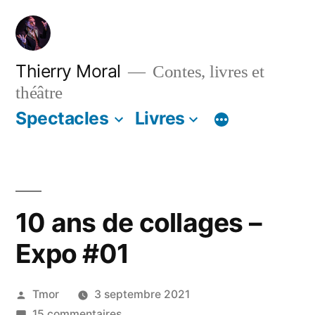
Aller
au
contenu
Thierry Moral
Contes, livres et
théâtre
Spectacles
Livres
10 ans de collages –
Expo #01
Publié
Tmor
3 septembre 2021
par
sur
15 commentaires