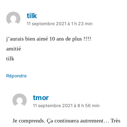
tilk
a
11 septembre 2021 à 1 h 23 min
dit :
j’aurais bien aimé 10 ans de plus !!!!
amitié
tilk
Répondre
tmor
a
11 septembre 2021 à 8 h 56 min
dit :
Je comprends. Ça continuera autrement… Très