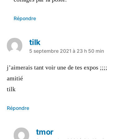
Répondre
tilk
a
5 septembre 2021 à 23 h 50 min
dit :
j’aimerais tant voir une de tes expos ;;;;
amitié
tilk
Répondre
tmor