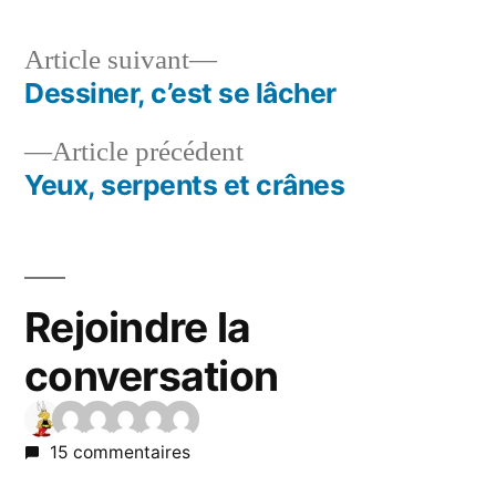
Article
Article suivant
suivant :
Dessiner, c’est se lâcher
Navigation
Article
Article précédent
de
précédent :
Yeux, serpents et crânes
l’article
Rejoindre la
conversation
15 commentaires