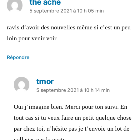
thé ache
a
5 septembre 2021 à 10 h 05 min
dit :
ravis d’avoir des nouvelles même si c’est un peu
loin pour venir voir….
Répondre
tmor
a
5 septembre 2021 à 10 h 14 min
dit :
Oui j’imagine bien. Merci pour ton suivi. En
tout cas si tu veux faire un petit quelque chose
par chez toi, n’hésite pas je t’envoie un lot de
collages par la poste.