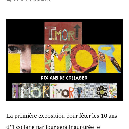
10
ans
de
collages
–
Expo
#01
La première exposition pour fêter les 10 ans
d’1 collage par jour sera inaugurée le