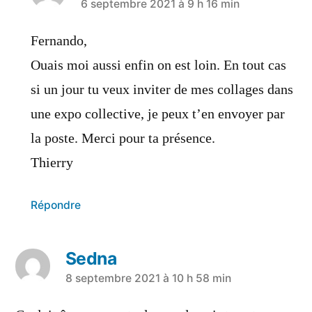
a
6 septembre 2021 à 9 h 16 min
dit :
Fernando,
Ouais moi aussi enfin on est loin. En tout cas
si un jour tu veux inviter de mes collages dans
une expo collective, je peux t’en envoyer par
la poste. Merci pour ta présence.
Thierry
Répondre
Sedna
a
8 septembre 2021 à 10 h 58 min
dit :