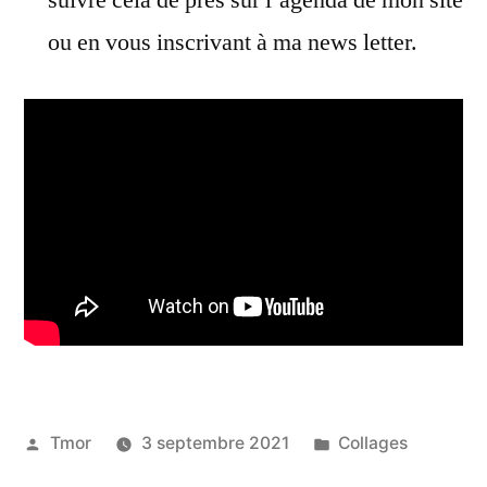
ou en vous inscrivant à ma news letter.
Publié
Publié
Tmor
3 septembre 2021
Collages
par
dans