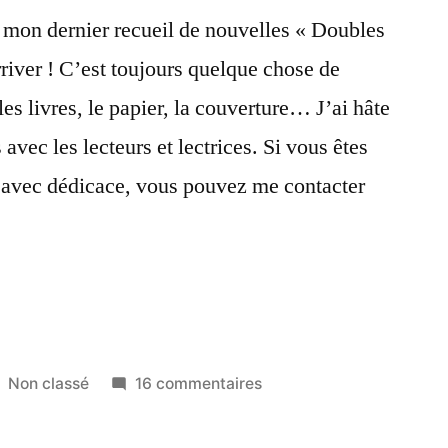
 mon dernier recueil de nouvelles « Doubles
river ! C’est toujours quelque chose de
les livres, le papier, la couverture… J’ai hâte
 avec les lecteurs et lectrices. Si vous êtes
e avec dédicace, vous pouvez me contacter
es
nts
Publié
sur
Non classé
16 commentaires
dans
Doubles
et