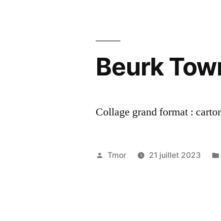
Ils
sont
arrivés
Beurk Tow
! »
Collage grand format : carton
Publié
Tmor
21 juillet 2023
par