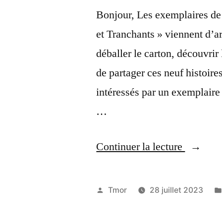
Bonjour, Les exemplaires de
et Tranchants » viennent d’ar
déballer le carton, découvrir 
de partager ces neuf histoires
intéressés par un exemplair
…
« Doubl
Continuer la lecture
et
Trancha
Publié
Tmor
28 juillet 2023
–
par