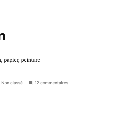
Tranchants
–
Ils
sont
n
arrivés
!
, papier, peinture
Publié
sur
Non classé
12 commentaires
dans
Beurk
Town