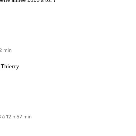
2 min
 Thierry
 à 12 h 57 min