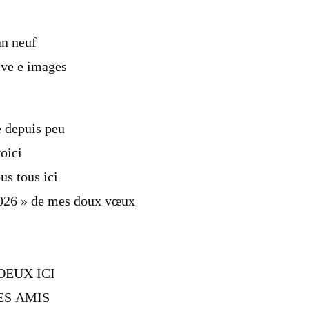
an neuf
ive e images
 depuis peu
oici
us tous ici
026 » de mes doux vœux
OEUX ICI
ES AMIS