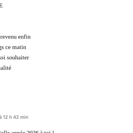
E
 revenu enfin
gs ce matin
ssi souhaiter
alité
à 12 h 42 min
elle année 2026 à toi !