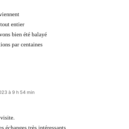
 viennent
tout entier
vons bien été balayé
ions par centaines
23 à 9 h 54 min
visite.
es échanges très intéressants.