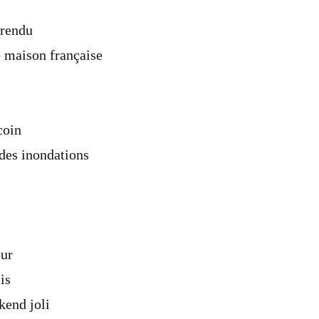
 rendu
e maison française
coin
 des inondations
our
is
kend joli