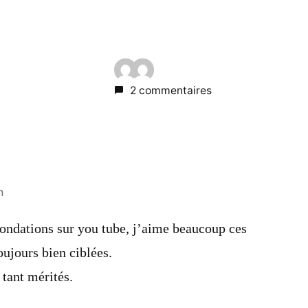
2 commentaires
n
nondations sur you tube, j’aime beaucoup ces
oujours bien ciblées.
 tant mérités.