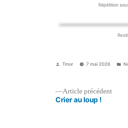
Répétition sous
Resti
Tmor
7 mai 2026
N
Article précédent
Crier au loup !