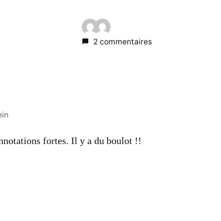
2 commentaires
min
otations fortes. Il y a du boulot !!