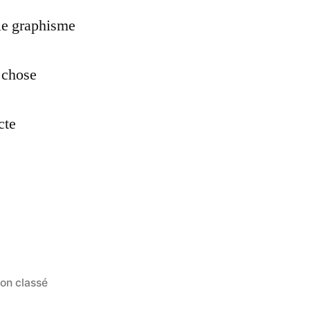
le graphisme
e chose
cte
ublié
on classé
ans