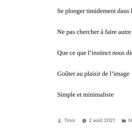
Se plonger timidement dans 
Ne pas chercher à faire autr
Que ce que l’instinct nous di
Goûter au plaisir de l’image
Simple et minimaliste
Publié
P
Tmor
2 août 2021
N
par
d