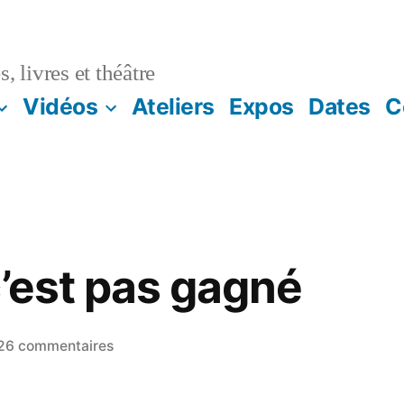
, livres et théâtre
Vidéos
Ateliers
Expos
Dates
C
c’est pas gagné
sur
26 commentaires
Dessiner,
c’est