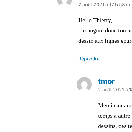
a
2 août 2021 à 17 h 58 mi
dit :
Hello Thierry,
J’inaugure donc ton no
dessin aux lignes épur
Répondre
tmor
a
2 août 2021 à 1
dit :
Merci camarad
temps à autre 
dessins, des t