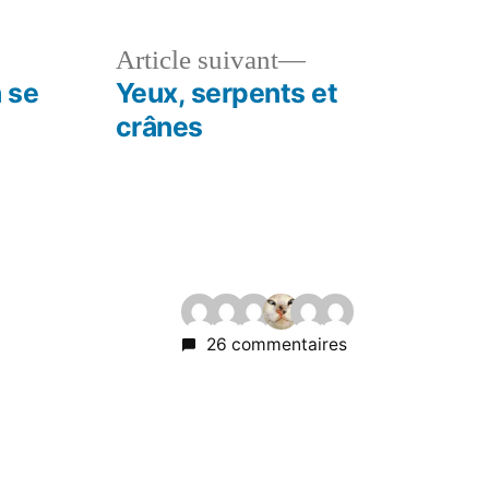
le
Article
Article suivant
dent :
suivant :
a se
Yeux, serpents et
crânes
26 commentaires