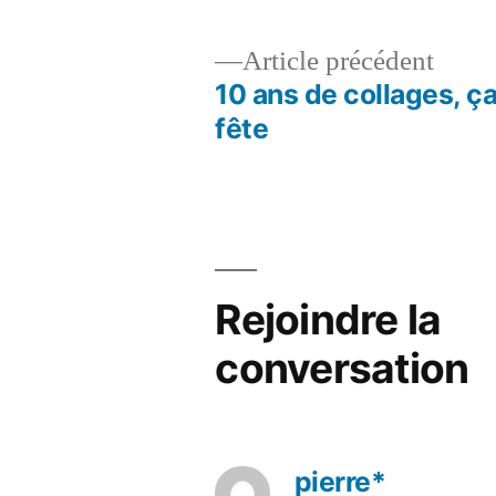
Artic
Article précédent
précé
10 ans de collages, ç
Navigation
fête
de
l’article
Rejoindre la
conversation
pierre*