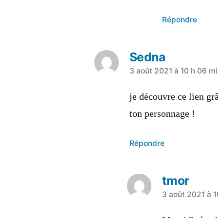
Répondre
Sedna
a
3 août 2021 à 10 h 06 m
dit :
je découvre ce lien gr
ton personnage !
Répondre
tmor
a
3 août 2021 à 1
dit :