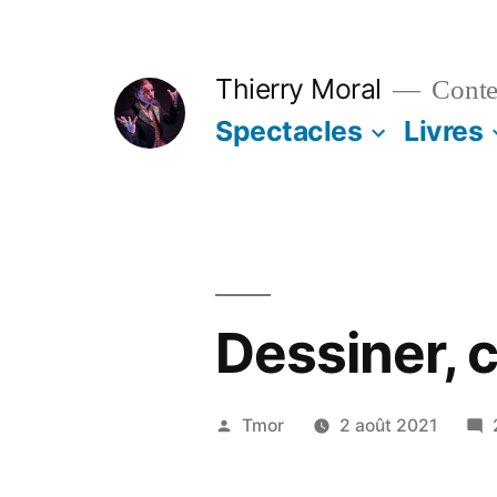
Aller
au
Thierry Moral
Contes
contenu
Spectacles
Livres
Dessiner, 
Publié
Tmor
2 août 2021
par