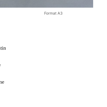
Format A3
tin
e
rme