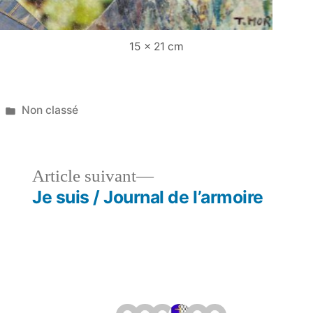
15 x 21 cm
Publié
Non classé
dans
le
Article
Article suivant
dent :
suivant :
Je suis / Journal de l’armoire