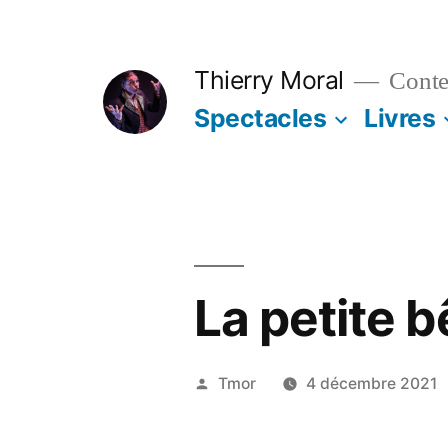
Aller
au
Thierry Moral
Contes
contenu
Spectacles
Livres
La petite b
Publié
Tmor
4 décembre 2021
par