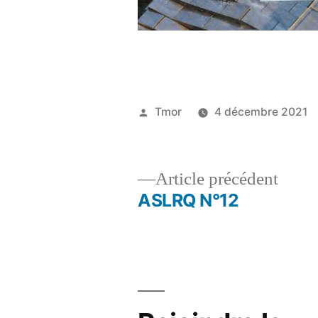
Publié
Tmor
4 décembre 2021
par
Artic
Article précédent
précé
ASLRQ N°12
Navigation
de
l’article