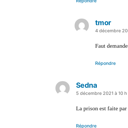
Répondre
tmor
a
4 décembre 202
dit :
Faut demander
Répondre
Sedna
a
5 décembre 2021 à 10 h
dit :
La prison est faite p
Répondre