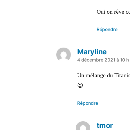
dit :
Oui on rêve c
Répondre
Maryline
a
4 décembre 2021 à 10 h
dit :
Un mélange du Titanic
😉
Répondre
tmor