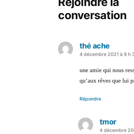
Rejoindre la
conversation
thé ache
a
4 décembre 2021 à 9 h 
dit :
une amie qui nous res
qu’aux rêves que lui 
Répondre
tmor
a
4 décembre 202