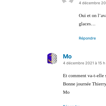
a
4 décembre 202
dit :
Oui et on l’av
glaces…
Répondre
Mo
a
4 décembre 2021 à 15 h
dit :
Et comment va-t-elle s
Bonne journée Thierry
Mo